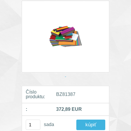
Číslo
BZ81387
produktu:
:
372,89 EUR
sada