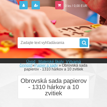
0 ks / 0,00 EUR
Úvod
»
Materské školy
»
Výtvarná
činnosť
»
Papier a sady
»
Obrovská sada
papierov - 1310 hárkov a 10 zvitiek
Obrovská sada papierov
- 1310 hárkov a 10
zvitiek