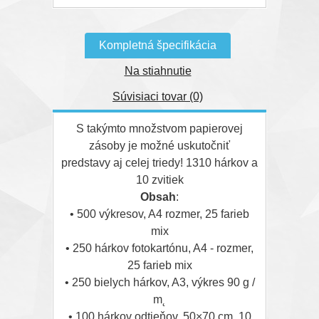
Kompletná špecifikácia
Na stiahnutie
Súvisiaci tovar (0)
S takýmto množstvom papierovej
zásoby je možné uskutočniť
predstavy aj celej triedy! 1310 hárkov a
10 zvitiek
Obsah
:
• 500 výkresov, A4 rozmer, 25 farieb
mix
• 250 hárkov fotokartónu, A4 - rozmer,
25 farieb mix
• 250 bielych hárkov, A3, výkres 90 g /
m˛
• 100 hárkov odtieňov, 50×70 cm, 10