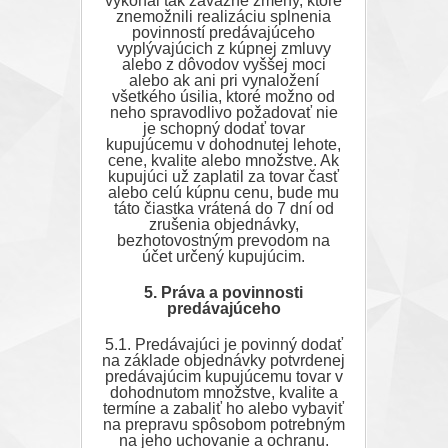
vykonal tak závažné zmeny, ktoré
znemožnili realizáciu splnenia
povinností predávajúceho
vyplývajúcich z kúpnej zmluvy
alebo z dôvodov vyššej moci
alebo ak ani pri vynaložení
všetkého úsilia, ktoré možno od
neho spravodlivo požadovať nie
je schopný dodať tovar
kupujúcemu v dohodnutej lehote,
cene, kvalite alebo množstve. Ak
kupujúci už zaplatil za tovar časť
alebo celú kúpnu cenu, bude mu
táto čiastka vrátená do 7 dní od
zrušenia objednávky,
bezhotovostným prevodom na
účet určený kupujúcim.
5. Práva a povinnosti
predávajúceho
5.1. Predávajúci je povinný dodať
na základe objednávky potvrdenej
predávajúcim kupujúcemu tovar v
dohodnutom množstve, kvalite a
termíne a zabaliť ho alebo vybaviť
na prepravu spôsobom potrebným
na jeho uchovanie a ochranu.