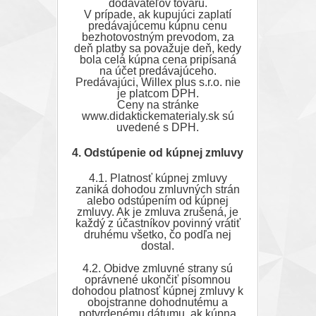
dodávateľov tovaru.
V prípade, ak kupujúci zaplatí
predávajúcemu kúpnu cenu
bezhotovostným prevodom, za
deň platby sa považuje deň, kedy
bola celá kúpna cena pripísaná
na účet predávajúceho.
Predávajúci, Willex plus s.r.o. nie
je platcom DPH.
Ceny na stránke
www.didaktickematerialy.sk sú
uvedené s DPH.
4. Odstúpenie od kúpnej zmluvy
4.1. Platnosť kúpnej zmluvy
zaniká dohodou zmluvných strán
alebo odstúpením od kúpnej
zmluvy. Ak je zmluva zrušená, je
každý z účastníkov povinný vrátiť
druhému všetko, čo podľa nej
dostal.
4.2. Obidve zmluvné strany sú
oprávnené ukončiť písomnou
dohodou platnosť kúpnej zmluvy k
obojstranne dohodnutému a
potvrdenému dátumu, ak kúpna