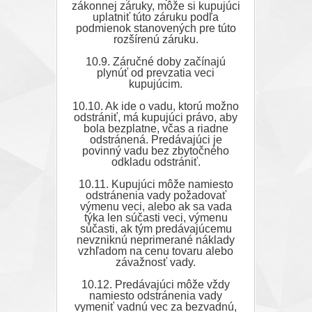
zákonnej záruky, môže si kupujúci
uplatniť túto záruku podľa
podmienok stanovených pre túto
rozšírenú záruku.
10.9. Záručné doby začínajú
plynúť od prevzatia veci
kupujúcim.
10.10. Ak ide o vadu, ktorú možno
odstrániť, má kupujúci právo, aby
bola bezplatne, včas a riadne
odstránená. Predávajúci je
povinný vadu bez zbytočného
odkladu odstrániť.
10.11. Kupujúci môže namiesto
odstránenia vady požadovať
výmenu veci, alebo ak sa vada
týka len súčasti veci, výmenu
súčasti, ak tým predávajúcemu
nevzniknú neprimerané náklady
vzhľadom na cenu tovaru alebo
závažnosť vady.
10.12. Predávajúci môže vždy
namiesto odstránenia vady
vymeniť vadnú vec za bezvadnú,