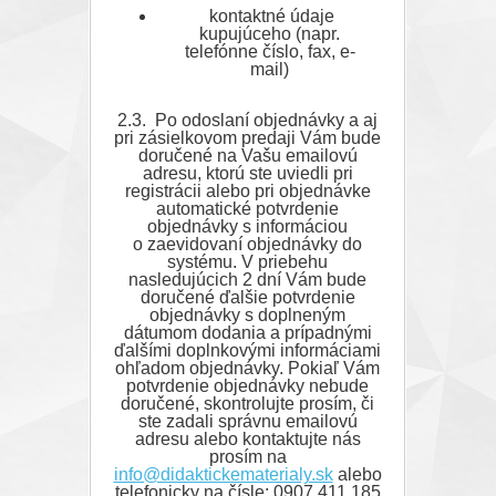
kontaktné údaje
kupujúceho (napr.
telefónne číslo, fax, e-
mail)
2.3. Po odoslaní objednávky a aj
pri zásielkovom predaji Vám bude
doručené na Vašu emailovú
adresu, ktorú ste uviedli pri
registrácii alebo pri objednávke
automatické potvrdenie
objednávky s informáciou
o zaevidovaní objednávky do
systému. V priebehu
nasledujúcich 2 dní Vám bude
doručené ďalšie potvrdenie
objednávky s doplneným
dátumom dodania a prípadnými
ďalšími doplnkovými informáciami
ohľadom objednávky. Pokiaľ Vám
potvrdenie objednávky nebude
doručené, skontrolujte prosím, či
ste zadali správnu emailovú
adresu alebo kontaktujte nás
prosím na
info@didaktickematerialy.sk
alebo
telefonicky na čísle: 0907 411 185