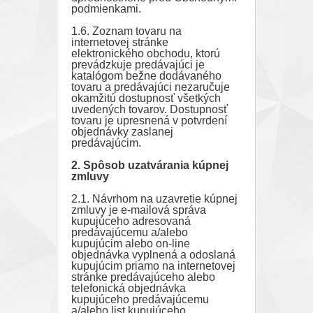
podmienkami.
1.6. Zoznam tovaru na
internetovej stránke
elektronického obchodu, ktorú
prevádzkuje predávajúci je
katalógom bežne dodávaného
tovaru a predávajúci nezaručuje
okamžitú dostupnosť všetkých
uvedených tovarov. Dostupnosť
tovaru je upresnená v potvrdení
objednávky zaslanej
predávajúcim.
2. Spôsob uzatvárania kúpnej
zmluvy
2.1. Návrhom na uzavretie kúpnej
zmluvy je e-mailová správa
kupujúceho adresovaná
predávajúcemu a/alebo
kupujúcim alebo on-line
objednávka vyplnená a odoslaná
kupujúcim priamo na internetovej
stránke predávajúceho alebo
telefonická objednávka
kupujúceho predávajúcemu
a/alebo list kupujúceho