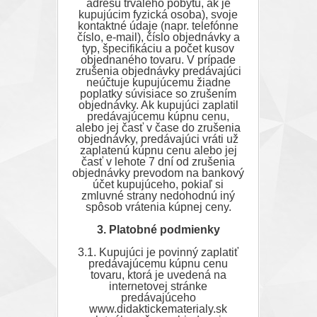
adresu trvalého pobytu, ak je
kupujúcim fyzická osoba), svoje
kontaktné údaje (napr. telefónne
číslo, e-mail), číslo objednávky a
typ, špecifikáciu a počet kusov
objednaného tovaru. V prípade
zrušenia objednávky predávajúci
neúčtuje kupujúcemu žiadne
poplatky súvisiace so zrušením
objednávky. Ak kupujúci zaplatil
predávajúcemu kúpnu cenu,
alebo jej časť v čase do zrušenia
objednávky, predávajúci vráti už
zaplatenú kúpnu cenu alebo jej
časť v lehote 7 dní od zrušenia
objednávky prevodom na bankový
účet kupujúceho, pokiaľ si
zmluvné strany nedohodnú iný
spôsob vrátenia kúpnej ceny.
3. Platobné podmienky
3.1. Kupujúci je povinný zaplatiť
predávajúcemu kúpnu cenu
tovaru, ktorá je uvedená na
internetovej stránke
predávajúceho
www.didaktickematerialy.sk