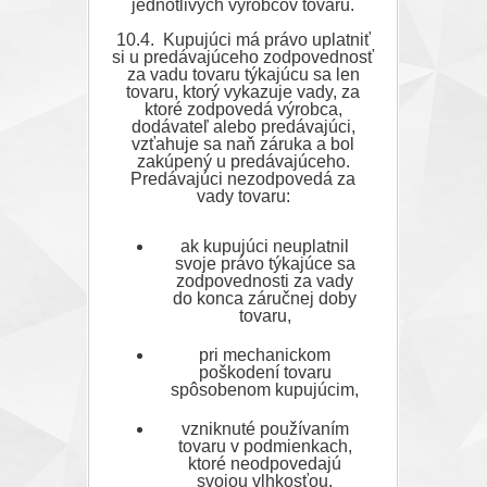
jednotlivých výrobcov tovaru.
10.4. Kupujúci má právo uplatniť
si u predávajúceho zodpovednosť
za vadu tovaru týkajúcu sa len
tovaru, ktorý vykazuje vady, za
ktoré zodpovedá výrobca,
dodávateľ alebo predávajúci,
vzťahuje sa naň záruka a bol
zakúpený u predávajúceho.
Predávajúci nezodpovedá za
vady tovaru:
ak kupujúci neuplatnil
svoje právo týkajúce sa
zodpovednosti za vady
do konca záručnej doby
tovaru,
pri mechanickom
poškodení tovaru
spôsobenom kupujúcim,
vzniknuté používaním
tovaru v podmienkach,
ktoré neodpovedajú
svojou vlhkosťou,