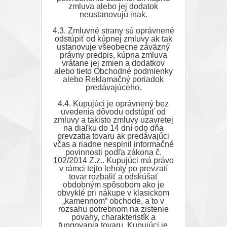
zmluva alebo jej dodatok
neustanovujú inak.
4.3. Zmluvné strany sú oprávnené
odstúpiť od kúpnej zmluvy ak tak
ustanovuje všeobecne záväzný
právny predpis, kúpna zmluva
vrátane jej zmien a dodatkov
alebo tieto Obchodné podmienky
alebo Reklamačný poriadok
predávajúceho.
4.4. Kupujúci je oprávnený bez
uvedenia dôvodu odstúpiť od
zmluvy a takisto zmluvy uzavretej
na diaľku do 14 dní odo dňa
prevzatia tovaru ak predávajúci
včas a riadne nesplnil informačné
povinnosti podľa zákona č.
102/2014 Z.z.. Kupujúci má právo
v rámci tejto lehoty po prevzatí
tovar rozbaliť a odskúšať
obdobným spôsobom ako je
obvyklé pri nákupe v klasickom
„kamennom“ obchode, a to v
rozsahu potrebnom na zistenie
povahy, charakteristík a
fungovania tovaru. Kupujúci je