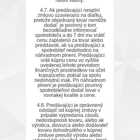
nebol vadný.
4.7. Ak predávajúci nesplní
zmluvu uzavieranú na diaľku,
pretože objednaný tovar nemôže
dodať je povinný o tom
bezodkladne informovať
spotrebiteľa a do 7 dní mu vrátiť
cenu zaplatenú za tovar alebo
preddavok, ak sa predávajúci a
spotrebiteľ nedohodnú na
náhradnom plnení. Predávajúci
vráti kúpnu cenu vo vyššie
uvedenej lehote prevodom
finančných prostriedkov na účet
kupujúceho, pokiaľ sa spolu
nedohodnú inak. Pri náhradnom
plnení je predávajúci povinný
spotrebiteľovi dodať tovar v
rovnakej kvalite a cene.
4.8. Predávajúci je oprávnený
odstúpiť od kúpnej zmluvy v
prípade vypredania zásob,
nedostupnosti tovaru, alebo ak
výrobca, dovozca alebo dodávateľ
tovaru dohodnutého v kúpnej
zmluve prerušil výrobu alebo