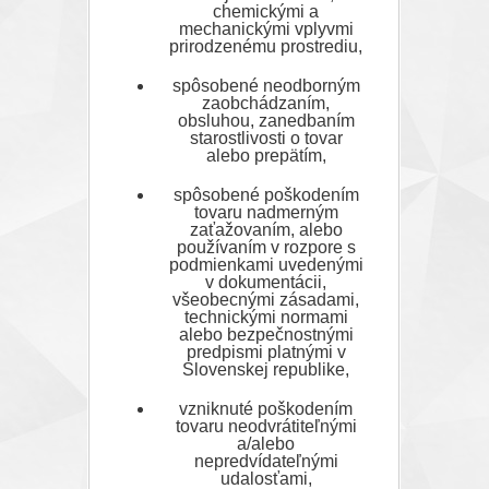
chemickými a
mechanickými vplyvmi
prirodzenému prostrediu,
spôsobené neodborným
zaobchádzaním,
obsluhou, zanedbaním
starostlivosti o tovar
alebo prepätím,
spôsobené poškodením
tovaru nadmerným
zaťažovaním, alebo
používaním v rozpore s
podmienkami uvedenými
v dokumentácii,
všeobecnými zásadami,
technickými normami
alebo bezpečnostnými
predpismi platnými v
Slovenskej republike,
vzniknuté poškodením
tovaru neodvrátiteľnými
a/alebo
nepredvídateľnými
udalosťami,