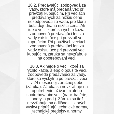
10.2. Predávajúci zodpovedá za
vady, ktoré má predaná vec pri
prevzatí kupujúcim. Pri veciach
predávaných za nižšiu cenu
nezodpovedá za vadu, pre ktorú
bola dojednaná nižšia cena. Ak
ide o veci, ktoré sa rýchlo kazia,
zodpovedá predávajúci len za
vady existujúce pri prevzatí veci
kupujúcim. Pri použitých veciach
zodpovedá predávajúci len za
vady existujúce pri prevzatí veci
kupujúcim, záruka sa nevzťahuje
na opotrebovaní veci.
10.3. Ak nejde o veci, ktoré sa
rýchlo kazia, alebo o použité veci,
zodpovedá predávajúci za vady,
ktoré sa vyskytnú po prevzatí veci
v 24 mesačnej záručnej dobe
(záruka). Záruka sa nevzťahuje na
opotrebenie užívaním alebo
spotrebovaním veci (napr. batérie,
tonery, a pod.). Záruka sa tiež
nevzťahuje na odlišnosti, ktorých
výskyt pripúšťajú technické normy,
technické predpisy a normy