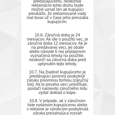
predávajúcemu, neskoršie
reklamácie tohto druhu bude
možné uznať len ak kupujúci
preukáže, že reklamované vady
mal tovar už v čase jeho prevzatia
kupujúcim.
10.6. Záručná doba je 24
mesiacov. Ak ide o použitú vec, je
záručná doba 12 mesiacov. Ak je
na predávanej veci, jej obale
alebo návode k nej pripojenom
vyznačená lehota na použitie,
neskončí sa záručná doba pred
uplynutím tejto lehoty.
10.7. Na žiadosť kupujúceho je
predávajúci povinný poskytnúť
záruku písomnou formou (záručný
list). Ak to povaha veci umožňuje,
postačí namiesto záručného listu
vydať doklad o kúpe.
10.8. V prípade, ak v záručnom
liste vydanom kupujúcemu alebo
v reklame je výrobcom poskytnutá
záruka presahujúca rozsah