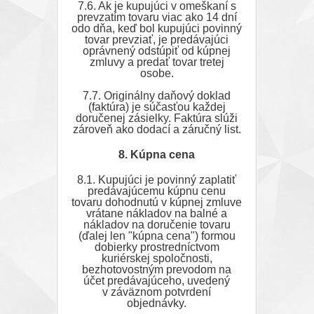
7.6. Ak je kupujúci v omeškaní s
prevzatím tovaru viac ako 14 dní
odo dňa, keď bol kupujúci povinný
tovar prevziať, je predávajúci
oprávnený odstúpiť od kúpnej
zmluvy a predať tovar tretej
osobe.
7.7. Originálny daňový doklad
(faktúra) je súčasťou každej
doručenej zásielky. Faktúra slúži
zároveň ako dodací a záručný list.
8. Kúpna cena
8.1. Kupujúci je povinný zaplatiť
predávajúcemu kúpnu cenu
tovaru dohodnutú v kúpnej zmluve
vrátane nákladov na balné a
nákladov na doručenie tovaru
(ďalej len "kúpna cena") formou
dobierky prostredníctvom
kuriérskej spoločnosti,
bezhotovostným prevodom na
účet predávajúceho, uvedený
v záväznom potvrdení
objednávky.