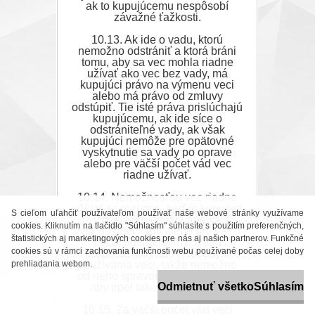
ak to kupujúcemu nespôsobí
závažné ťažkosti.
10.13. Ak ide o vadu, ktorú
nemožno odstrániť a ktorá bráni
tomu, aby sa vec mohla riadne
užívať ako vec bez vady, má
kupujúci právo na výmenu veci
alebo má právo od zmluvy
odstúpiť. Tie isté práva prislúchajú
kupujúcemu, ak ide síce o
odstrániteľné vady, ak však
kupujúci nemôže pre opätovné
vyskytnutie sa vady po oprave
alebo pre väčší počet vád vec
riadne užívať.
10.14. Nemožnosťou vec riadne
užívať sa rozumie, keď je kupujúci
S cieľom uľahčiť používateľom používať naše webové stránky využívame
v dôsledku opakovane sa
cookies. Kliknutím na tlačidlo "Súhlasím" súhlasíte s použitím preferenčných,
vyskytujúcej vady alebo pre väčší
štatistických aj marketingových cookies pre nás aj našich partnerov. Funkčné
počet odstrániteľných vád
cookies sú v rámci zachovania funkčnosti webu používané počas celej doby
pomerne dlhý čas vylúčený z
prehliadania webom.
používania veci, takže nemožno
od neho spravodlivo požadovať,
Odmietnuť všetko
Súhlasím
aby trpel také obmedzenie.
10.15. Za väčší počet vád veci