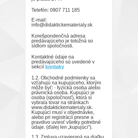
Telefón: 0907 711 185
E-mail:
info@didaktickematerialy.sk
Korešpondenčná adresa
predávajúceho je totožná so
sídlom spoločnosti.
Kontaktné údaje na
predávajúceho sú uvedené v
sekcií
kontaky
1.2. Obchodné podmienky sa
vzťahujú na kupujúceho, ktorým
môže byť: · fyzická osoba alebo
právnická osoba. Kupujúci je
osoba (spoločnosť), ktorá si
vybrala tovar na stránkach
www.didaktickematerialy.sk.
Kupujúci musí v objednávke,
alebo pri registrácii presne a
pravdivo uviesť všetky potrebné
údaje. (ďalej len „kupujúci“).
1.3. Zmluva uzavieraná na diaľku