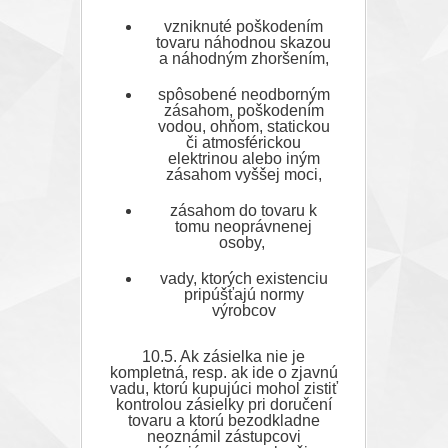
vzniknuté poškodením
tovaru náhodnou skazou
a náhodným zhoršením,
spôsobené neodborným
zásahom, poškodením
vodou, ohňom, statickou
či atmosférickou
elektrinou alebo iným
zásahom vyššej moci,
zásahom do tovaru k
tomu neoprávnenej
osoby,
vady, ktorých existenciu
pripúšťajú normy
výrobcov
10.5. Ak zásielka nie je
kompletná, resp. ak ide o zjavnú
vadu, ktorú kupujúci mohol zistiť
kontrolou zásielky pri doručení
tovaru a ktorú bezodkladne
neoznámil zástupcovi