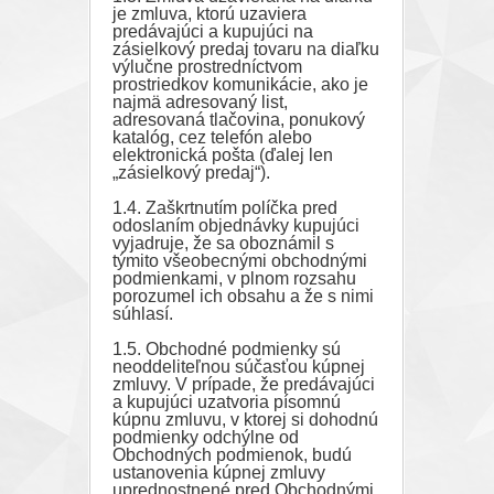
je zmluva, ktorú uzaviera
predávajúci a kupujúci na
zásielkový predaj tovaru na diaľku
výlučne prostredníctvom
prostriedkov komunikácie, ako je
najmä adresovaný list,
adresovaná tlačovina, ponukový
katalóg, cez telefón alebo
elektronická pošta (ďalej len
„zásielkový predaj“).
1.4. Zaškrtnutím políčka pred
odoslaním objednávky kupujúci
vyjadruje, že sa oboznámil s
týmito všeobecnými obchodnými
podmienkami, v plnom rozsahu
porozumel ich obsahu a že s nimi
súhlasí.
1.5. Obchodné podmienky sú
neoddeliteľnou súčasťou kúpnej
zmluvy. V prípade, že predávajúci
a kupujúci uzatvoria písomnú
kúpnu zmluvu, v ktorej si dohodnú
podmienky odchýlne od
Obchodných podmienok, budú
ustanovenia kúpnej zmluvy
uprednostnené pred Obchodnými