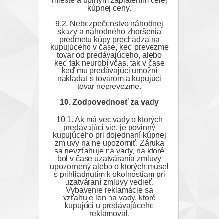
mieste a úplným zaplatením celej
kúpnej ceny.
9.2. Nebezpečenstvo náhodnej
skazy a náhodného zhoršenia
predmetu kúpy prechádza na
kupujúceho v čase, keď prevezme
tovar od predávajúceho, alebo
keď tak neurobí včas, tak v čase
keď mu predávajúci umožní
nakladať s tovarom a kupujúci
tovar neprevezme.
10. Zodpovednosť za vady
10.1. Ak má vec vady o ktorých
predávajúci vie, je povinný
kupujúceho pri dojednaní kúpnej
zmluvy na ne upozorniť. Záruka
sa nevzťahuje na vady, na ktoré
bol v čase uzatvárania zmluvy
upozornený alebo o ktorých musel
s prihliadnutím k okolnostiam pri
uzatváraní zmluvy vedieť.
Vybavenie reklamácie sa
vzťahuje len na vady, ktoré
kupujúci u predávajúceho
reklamoval.