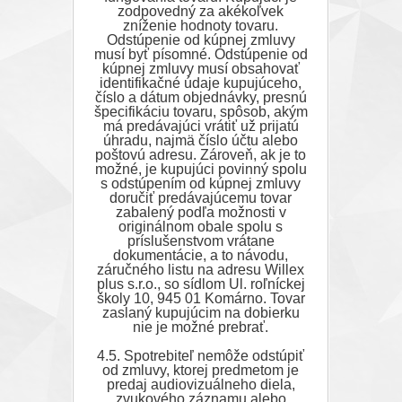
zodpovedný za akékoľvek
zníženie hodnoty tovaru.
Odstúpenie od kúpnej zmluvy
musí byť písomné. Odstúpenie od
kúpnej zmluvy musí obsahovať
identifikačné údaje kupujúceho,
číslo a dátum objednávky, presnú
špecifikáciu tovaru, spôsob, akým
má predávajúci vrátiť už prijatú
úhradu, najmä číslo účtu alebo
poštovú adresu. Zároveň, ak je to
možné, je kupujúci povinný spolu
s odstúpením od kúpnej zmluvy
doručiť predávajúcemu tovar
zabalený podľa možnosti v
originálnom obale spolu s
príslušenstvom vrátane
dokumentácie, a to návodu,
záručného listu na adresu Willex
plus s.r.o., so sídlom Ul. roľníckej
školy 10, 945 01 Komárno. Tovar
zaslaný kupujúcim na dobierku
nie je možné prebrať.
4.5. Spotrebiteľ nemôže odstúpiť
od zmluvy, ktorej predmetom je
predaj audiovizuálneho diela,
zvukového záznamu alebo