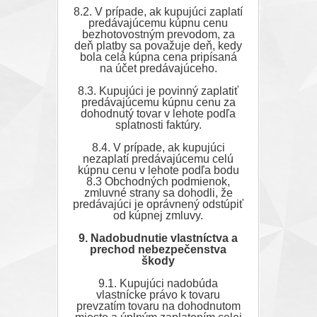
8.2. V prípade, ak kupujúci zaplatí
predávajúcemu kúpnu cenu
bezhotovostným prevodom, za
deň platby sa považuje deň, kedy
bola celá kúpna cena pripísaná
na účet predávajúceho.
8.3. Kupujúci je povinný zaplatiť
predávajúcemu kúpnu cenu za
dohodnutý tovar v lehote podľa
splatnosti faktúry.
8.4. V prípade, ak kupujúci
nezaplatí predávajúcemu celú
kúpnu cenu v lehote podľa bodu
8.3 Obchodných podmienok,
zmluvné strany sa dohodli, že
predávajúci je oprávnený odstúpiť
od kúpnej zmluvy.
9. Nadobudnutie vlastníctva a
prechod
nebezpečenstva
škody
9.1. Kupujúci nadobúda
vlastnícke právo k tovaru
prevzatím tovaru na dohodnutom