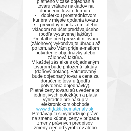
platného v čase objednania
tovaru vrátane nákladov na
doručenie tovaru formou:
• dobierkou prostredníctvom
kuriéra v mieste dodania tovaru
• prevodným príkazom, alebo
vkladom na účet predávajúceho
(podľa vystavenej faktúry)
Pri platbe pred prevzatím tovaru
(zálohovo) vykonávajte úhradu až
po tom, ako Vám príde e-mailom
potvrdenie objednávky alebo
zálohová faktúra.
V každej zásielke s objednaným
tovarom bude priložená faktúra
(daňový doklad). Fakturovaný
bude objednaný tovar a cena za
doručenie tovaru (podľa
potvrdenia objednávky).
Platné ceny tovaru sú uvedené pri
jednotlivých položkách a platia
výhradne pre nákup v
elektronickom obchode
www.didaktickematerialy.sk
.
Predávajúci si vyhradzuje právo
na zmenu kúpnej ceny v prípade
zmeny právnych predpisov,
zmeny cien od výrobcov alebo