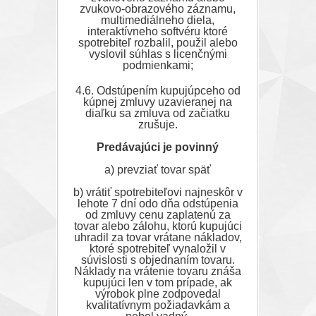
zvukovo-obrazového záznamu,
multimediálneho diela,
interaktívneho softvéru ktoré
spotrebiteľ rozbalil, použil alebo
vyslovil súhlas s licenčnými
podmienkami;
4.6. Odstúpením kupujúpceho od
kúpnej zmluvy uzavieranej na
diaľku sa zmluva od začiatku
zrušuje.
Predávajúci je povinný
a) prevziať tovar späť
b) vrátiť spotrebiteľovi najneskôr v
lehote 7 dní odo dňa odstúpenia
od zmluvy cenu zaplatenú za
tovar alebo zálohu, ktorú kupujúci
uhradil za tovar vrátane nákladov,
ktoré spotrebiteľ vynaložil v
súvislosti s objednaním tovaru.
Náklady na vrátenie tovaru znáša
kupujúci len v tom prípade, ak
výrobok plne zodpovedal
kvalitatívnym požiadavkám a