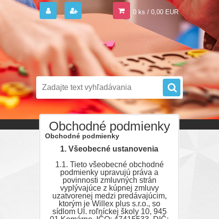
0 ks / 0,00 EUR
Obchodné podmienky
Obchodné podmienky
1. Všeobecné ustanovenia
1.1. Tieto všeobecné obchodné
podmienky upravujú práva a
povinnosti zmluvných strán
vyplývajúce z kúpnej zmluvy
uzatvorenej medzi predávajúcim,
ktorým je Willex plus s.r.o., so
sídlom Ul. roľníckej školy 10, 945