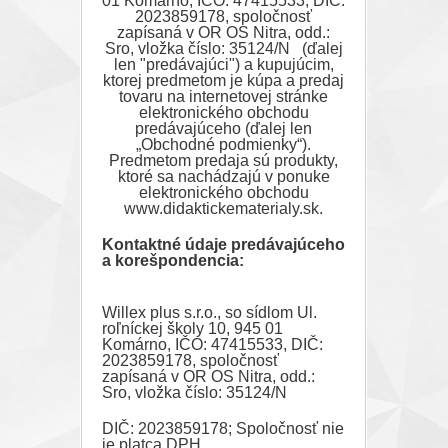
01 Komárno, IČO: 47415533, DIČ:
2023859178, spoločnosť
zapísaná v OR OS Nitra, odd.:
Sro, vložka číslo: 35124/N (ďalej
len "predávajúci") a kupujúcim,
ktorej predmetom je kúpa a predaj
tovaru na internetovej stránke
elektronického obchodu
predávajúceho (ďalej len
„Obchodné podmienky“).
Predmetom predaja sú produkty,
ktoré sa nachádzajú v ponuke
elektronického obchodu
www.didaktickematerialy.sk.
Kontaktné údaje predávajúceho
a korešpondencia:
Willex plus s.r.o., so sídlom Ul.
roľníckej školy 10, 945 01
Komárno, IČO: 47415533, DIČ:
2023859178, spoločnosť
zapísaná v OR OS Nitra, odd.:
Sro, vložka číslo: 35124/N
DIČ: 2023859178; Spoločnosť nie
je platca DPH