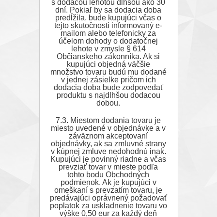
s dodacou lehotou dlhšou ako 30
dní. Pokiaľ by sa dodacia doba
predĺžila, bude kupujúci včas o
tejto skutočnosti informovaný e-
mailom alebo telefonicky za
účelom dohody o dodatočnej
lehote v zmysle § 614
Občianskeho zákonníka. Ak si
kupujúci objedná väčšie
množstvo tovaru budú mu dodané
v jednej zásielke pričom ich
dodacia doba bude zodpovedať
produktu s najdlhšou dodacou
dobou.
7.3. Miestom dodania tovaru je
miesto uvedené v objednávke a v
záväznom akceptovaní
objednávky, ak sa zmluvné strany
v kúpnej zmluve nedohodnú inak.
Kupujúci je povinný riadne a včas
prevziať tovar v mieste podľa
tohto bodu Obchodných
podmienok. Ak je kupujúci v
omeškaní s prevzatím tovaru, je
predávajúci oprávnený požadovať
poplatok za uskladnenie tovaru vo
výške 0,50 eur za každý deň