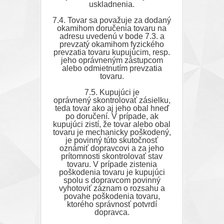
uskladnenia.
7.4. Tovar sa považuje za dodaný
okamihom doručenia tovaru na
adresu uvedenú v bode 7.3. a
prevzatý okamihom fyzického
prevzatia tovaru kupujúcim, resp.
jeho oprávneným zástupcom
alebo odmietnutím prevzatia
tovaru.
7.5. Kupujúci je
oprávnený skontrolovať zásielku,
teda tovar ako aj jeho obal hneď
po doručení. V prípade, ak
kupujúci zistí, že tovar alebo obal
tovaru je mechanicky poškodený,
je povinný túto skutočnosť
oznámiť dopravcovi a za jeho
prítomnosti skontrolovať stav
tovaru. V prípade zistenia
poškodenia tovaru je kupujúci
spolu s dopravcom povinný
vyhotoviť záznam o rozsahu a
povahe poškodenia tovaru,
ktorého správnosť potvrdí
dopravca.